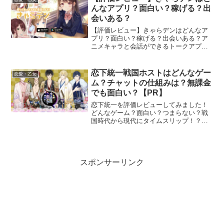
いくファーミングゲームが...
んなアプリ？面白い？稼げる？出
会いある？
【評価レビュー】きゃらデンはどんなア
プリ？面白い？稼げる？出会いある？ア
ニメキャラと会話ができるトークアプリ
「きゃらデン」どんなアプリなのか？無
料でも楽しめるのか？出会いはあるの
か？詳しく解説します。さらに、「きゃ
恋下統一戦国ホストはどんなゲー
恋愛・乙女
らデン」のキャラクターに採...
ム？チャットの仕組みは？無課金
でも面白い？【PR】
恋下統一を評価レビューしてみました！
どんなゲーム？面白い？つまらない？戦
国時代から現代にタイムスリップ！？信
長、家康、秀吉・・・・あの戦国武将た
ちがホストになってNo1を競う、謎の恋
愛シミュレーションゲーム「恋下統一戦
国ホスト」とはどんなゲ...
スポンサーリンク