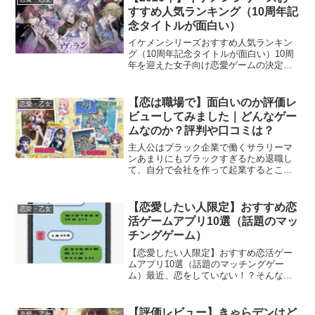
メンヴィラン...
すすめ人気ランキング（10周年記
念タイトルが面白い）
イケメンシリーズおすすめ人気ランキン
グ（10周年記念タイトルが面白い）10周
年を迎えた女子向け恋愛ゲームの決定
版！イケメンシリーズ数々のイケメンシ
リーズ作品が登場している中で実際に筆
者がハマった特に面白い３作品をご紹介
【恋は職場で】面白いのか評価レ
恋愛・乙女
します。これからイケメ...
ビューしてみました｜どんなゲー
ムなのか？評判や口コミは？
主人公はブラック企業で働くサラリーマ
ンあまりにもブラックすぎるため退職し
て、自分で会社を作って起業するところ
からゲームはスタートします。基本的な
ゲーム内容は会社経営シミュレーション
ゲーム社員やアルバイトを雇って会社を
【恋愛したい人限定】おすすめ恋
恋愛・乙女
大きくしながらお金を稼い...
活ゲームアプリ10選（話題のマッ
チングゲーム）
【恋愛したい人限定】おすすめ恋活ゲー
ムアプリ10選（話題のマッチングゲー
ム）最近、恋をしていない！？そんな人
におすすめ、ゲームを通して自然な形で
恋活ができるアプリが今人気です。恋活
ゲームとえいば一緒に農園を大きくして
【評価レビュー】きゃらデンはど
恋愛・乙女