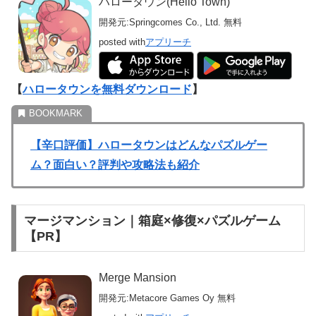
ハロータウン(Hello Town)
開発元:
Springcomes Co., Ltd.
無料
posted with
アプリーチ
【
ハロータウンを無料ダウンロード
】
【辛口評価】ハロータウンはどんなパズルゲー
ム？面白い？評判や攻略法も紹介
マージマンション｜箱庭×修復×パズルゲーム
【PR】
Merge Mansion
開発元:
Metacore Games Oy
無料