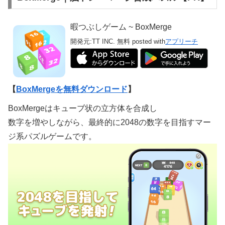
暇つぶしゲーム ~ BoxMerge
開発元:
TT INC.
無料
posted with
アプリーチ
【
BoxMergeを無料ダウンロード
】
BoxMergeはキューブ状の立方体を合成し
数字を増やしながら、最終的に2048の数字を目指すマー
ジ系パズルゲームです。