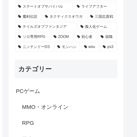
ステートオブサバイバル
ライフアフター
魔剣伝説
タクティクスオウガ
三国志真戦
テイルズオブファンタジア
擬人化ゲーム
ソロ専用RPG
ZOOM
初心者
就職
ニンテンドーDS
モンハン
wiiu
ps3
カテゴリー
PCゲーム
MMO・オンライン
RPG