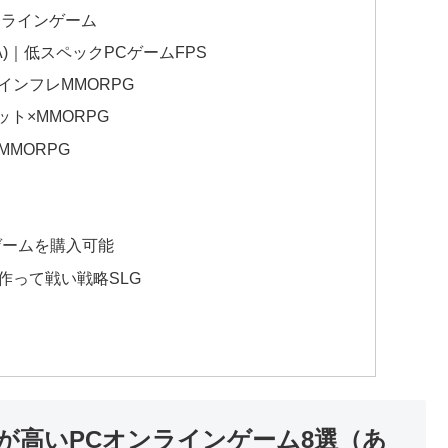
ンラインゲーム
S(AVA)｜低スペックPCゲームFPS
ンフレMMORPG
ト×MMORPG
MORPG
G
にPCゲームを購入可能
作って戦い戦略SLG
が高いPCオンラインゲーム8選（あ