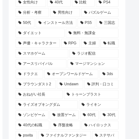
女性向け
40代
比較
PS4
分析・考察
男性向け
パズルゲーム
50代
インストール方法
PS5
三国志
ダイエット
無料・無課金
声優・キャラクター
RPG
主婦
転職
スマホゲーム
ラジオ配信
アースリバイバル
マージマンション
ドラクエ
オープンワールドゲーム
3ds
ブラウンダスト2
Undawn
評判・口コミ
おねがい社長
トゥーンブラスト
ライズオブキングダム
ライキン
ゾンビゲーム
放置ゲーム
60代
30代
40代の転職
序盤攻略
ハイロックス
psvita
ファイナルファンタジー
ステサバ