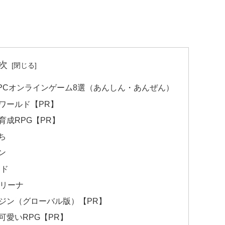
次
PCオンラインゲーム8選（あんしん・あんぜん）
ワールド【PR】
成RPG【PR】
ち
ン
ード
アリーナ
ジン（グローバル版）【PR】
愛いRPG【PR】