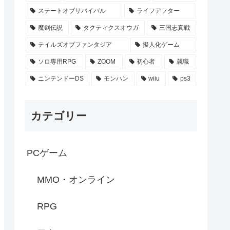
ステートオブサバイバル
ライフアフター
魔剣伝説
タクティクスオウガ
三国志真戦
テイルズオブファンタジア
擬人化ゲーム
ソロ専用RPG
ZOOM
初心者
就職
ニンテンドーDS
モンハン
wiiu
ps3
カテゴリー
PCゲーム
MMO・オンライン
RPG