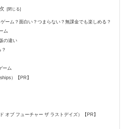
次
なゲーム？面白い？つまらない？無課金でも楽しめる？
ーム
版の違い
る？
ゲーム
ships）【PR】
ys-（エンド オブ フューチャー ザ ラストデイズ）【PR】