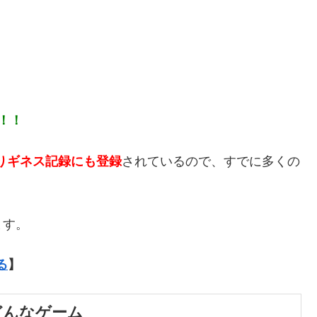
！！
なりギネス記録にも登録
されているので、すでに多くの
ます。
る
】
どんなゲーム