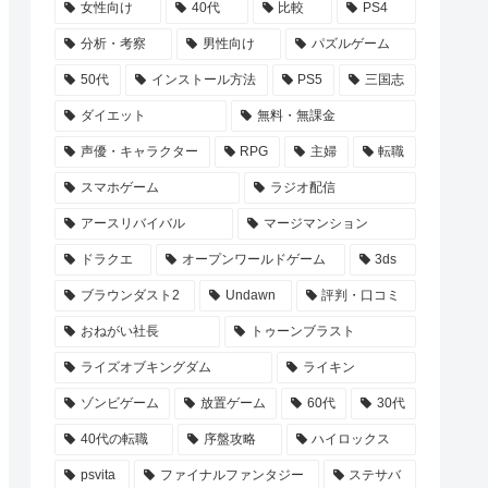
女性向け
40代
比較
PS4
分析・考察
男性向け
パズルゲーム
50代
インストール方法
PS5
三国志
ダイエット
無料・無課金
声優・キャラクター
RPG
主婦
転職
スマホゲーム
ラジオ配信
アースリバイバル
マージマンション
ドラクエ
オープンワールドゲーム
3ds
ブラウンダスト2
Undawn
評判・口コミ
おねがい社長
トゥーンブラスト
ライズオブキングダム
ライキン
ゾンビゲーム
放置ゲーム
60代
30代
40代の転職
序盤攻略
ハイロックス
psvita
ファイナルファンタジー
ステサバ