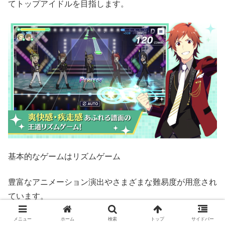
てトップアイドルを目指します。
基本的なゲームはリズムゲーム
豊富なアニメーション演出やさまざまな難易度が用意され
ています。
メニュー
ホーム
検索
トップ
サイドバー
さらに「3Dライブ」機能ではフル3Dによるミュージック