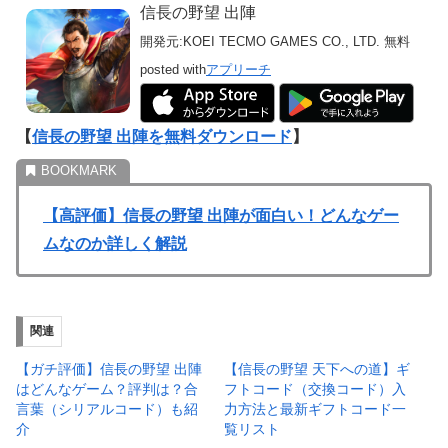
信長の野望 出陣
開発元:
KOEI TECMO GAMES CO., LTD.
無料
posted with
アプリーチ
【
信長の野望 出陣を無料ダウンロード
】
【高評価】信長の野望 出陣が面白い！どんなゲー
ムなのか詳しく解説
関連
【ガチ評価】信長の野望 出陣
【信長の野望 天下への道】ギ
はどんなゲーム？評判は？合
フトコード（交換コード）入
言葉（シリアルコード）も紹
力方法と最新ギフトコード一
介
覧リスト