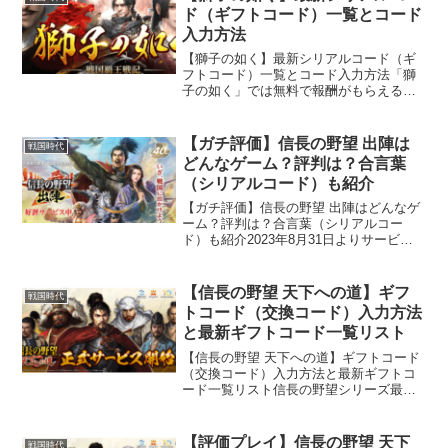
ド（ギフトコード）一覧とコード
入力方法
【獅子の如く】最新シリアルコード（ギ
フトコード）一覧とコード入力方法「獅
子の如く」では無料で報酬がもらえるシ
リアルコード（ギフトコード）が用意さ
れています。これを利用することで無課
金でも楽しめるようになっていますの
【ガチ評価】信長の野望 出陣は
戦国時代
で、ぜひチェックしておきま...
どんなゲーム？評判は？合言葉
（シリアルコード）も紹介
【ガチ評価】信長の野望 出陣はどんなゲ
ーム？評判は？合言葉（シリアルコー
ド）も紹介2023年8月31日よりサービス
運営されている信長の野望シリーズ初と
なる位置情報ゲーム「信長の野望 出陣」
これまで位置情報ゲームを遊んだことが
【信長の野望 天下への道】ギフ
戦国時代
なかった人でも楽...
トコード（交換コード）入力方法
と最新ギフトコード一覧リスト
【信長の野望 天下への道】ギフトコード
（交換コード）入力方法と最新ギフトコ
ード一覧リスト信長の野望シリーズ最新
作「信長の野望 天下への道」にはギフト
コード（交換コード）の機能が実装され
ています。そこでギフトコードの入力方
【評価プレイ】信長の野望 天下
戦国時代