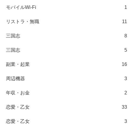
モバイルWi-Fi
1
リストラ・無職
11
三国志
8
三国志
5
副業・起業
16
周辺機器
3
年収・お金
2
恋愛・乙女
33
恋愛・乙女
3