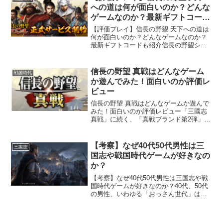
法と最新のギフトコー...
への道は何が面白いのか？どんな
ゲームなのか？最新ギフトコード
も紹介
【評価プレイ】信長の野望 天下への道は
何が面白いのか？どんなゲームなのか？
最新ギフトコードも紹介信長の野望シリ
ーズ13作目「信長の野望 天道」の公式ラ
イセンスを受けて開発された戦略シミュ
レーションゲーム「信長の野望 天下への
信長の野望 真戦はどんなゲーム
戦国時代
道」あの名作「信...
か遊んでみた！面白いのか評価レ
ビュー
信長の野望 真戦はどんなゲームか遊んで
みた！面白いのか評価レビュー「三國志
真戦」に続く、「真戦ブランド第2弾」
「信長の野望 真戦」がついに登場！！ど
んなゲームなのか？実際にプレイした感
想を含めて、詳しくご紹介します。信長
【考察】なぜ40代50代男性は三
三国志
の野望 真戦開発元...
国志や戦国時代ゲームが好きなの
か？
【考察】なぜ40代50代男性は三国志や戦
国時代ゲームが好きなのか？40代、50代
の男性、いわゆる「おっさん世代」は、
なぜか三国志や戦国時代ゲームが好きで
す。実際に世の中で発売されている三国
志、戦国ゲームの多くは若い世代よりも