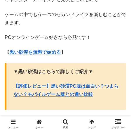
ゲームの中でもう一つのセカンドライフを楽しむことがで
きます。
PCオンラインゲーム好きなら必見です！
【
黒い砂漠を無料で始める
】
▼黒い砂漠はこちらで詳しくご紹介▼
【評価レビュー】黒い砂漠PC版は面白い？つまら
ない？モバイルゲーム版との違い比較
レイドシャドウレジェンド｜キャラ育成
メニュー
ホーム
検索
トップ
サイドバー
RPG【PR】