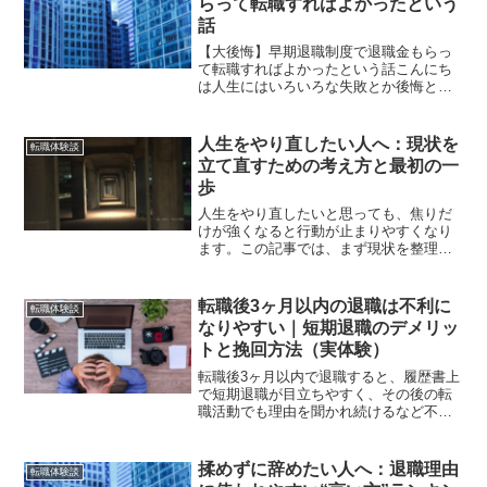
らって転職すればよかったという
話
【大後悔】早期退職制度で退職金もらっ
て転職すればよかったという話こんにち
は人生にはいろいろな失敗とか後悔とか
ありますよね。私も40年以上、生きてき
た中で様々な後悔がありました。「人間
関係の後悔」「転職における判断の後
人生をやり直したい人へ：現状を
転職体験談
悔」「恋愛の後悔」いろい...
立て直すための考え方と最初の一
歩
人生をやり直したいと思っても、焦りだ
けが強くなると行動が止まりやすくなり
ます。この記事では、まず現状を整理し
て優先順位を決め、行動を小さく分解し
て再スタートする考え方を解説。仕事・
お金・人間関係など、立て直しで最初に
転職後3ヶ月以内の退職は不利に
転職体験談
手を付けたいポイントもまとめます。
なりやすい｜短期退職のデメリッ
トと挽回方法（実体験）
転職後3ヶ月以内で退職すると、履歴書上
で短期退職が目立ちやすく、その後の転
職活動でも理由を聞かれ続けるなど不利
になりがちです。この記事では実体験を
もとに、短期退職で起きやすいデメリッ
ト（再就職の苦戦、社会保険の条件によ
揉めずに辞めたい人へ：退職理由
転職体験談
る出費増）と、最低限の勤務期間の目