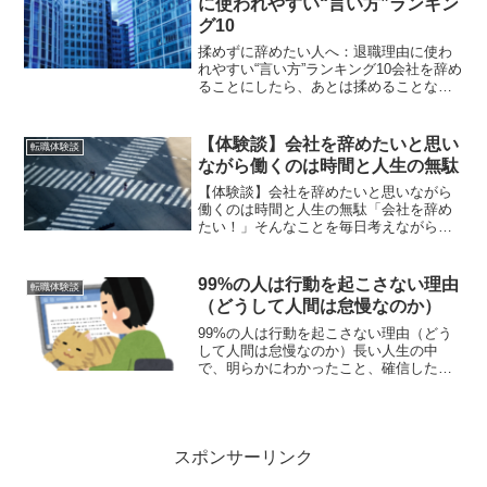
に使われやすい“言い方”ランキン
安、挽回の選択肢（理解ある会社・知人
グ10
経由・起業・出戻りなど）をまとめまし
た
揉めずに辞めたい人へ：退職理由に使わ
れやすい“言い方”ランキング10会社を辞め
ることにしたら、あとは揉めることな
く、スッキリ辞めるだけです。しかし、
優秀な人材ほどどの会社でも人手不足。
もしあなたが優秀なら、簡単に上司は退
【体験談】会社を辞めたいと思い
転職体験談
職届を受け取ってくれ...
ながら働くのは時間と人生の無駄
【体験談】会社を辞めたいと思いながら
働くのは時間と人生の無駄「会社を辞め
たい！」そんなことを毎日考えながら働
くのは時間の無駄ですよね。時間の無駄
でもあるし、それ以上に精神的に良くな
いのは間違いない。でも、わかっている
99%の人は行動を起こさない理由
転職体験談
けど、でも抜けられない。...
（どうして人間は怠慢なのか）
99%の人は行動を起こさない理由（どう
して人間は怠慢なのか）長い人生の中
で、明らかにわかったこと、確信したこ
とがありあります。それは99%の人は行
動をしないということ。もっと言えば、
99.99%の人は行動しません。「今日から
始めよう」と思っ...
スポンサーリンク