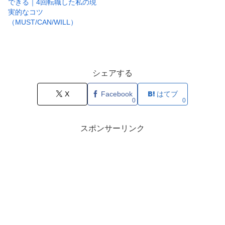
できる｜4回転職した私の現
実的なコツ
（MUST/CAN/WILL）
シェアする
X
Facebook
はてブ
0
0
スポンサーリンク