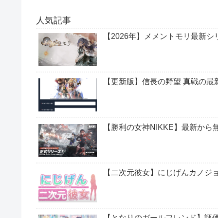
人気記事
【2026年】メメントモリ最新
【更新版】信長の野望 真戦の最
【勝利の女神NIKKE】最新か
【二次元彼女】にじげんカノジ
【となりのガールフレンド】評