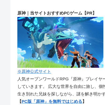
原神｜当サイトおすすめPCゲーム【PR】
※原神公式サイト
人気オープンワールドRPG『原神』プレイヤ
していきます。 広大な世界を自由に旅し、個
生き別れた兄妹を探しながら、謎を解き明か
【
PC版「原神」を無料ではじめる
】