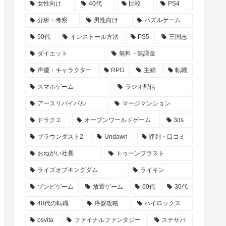
女性向け
40代
比較
PS4
分析・考察
男性向け
パズルゲーム
50代
インストール方法
PS5
三国志
ダイエット
無料・無課金
声優・キャラクター
RPG
主婦
転職
スマホゲーム
ラジオ配信
アースリバイバル
マージマンション
ドラクエ
オープンワールドゲーム
3ds
ブラウンダスト2
Undawn
評判・口コミ
おねがい社長
トゥーンブラスト
ライズオブキングダム
ライキン
ゾンビゲーム
放置ゲーム
60代
30代
40代の転職
序盤攻略
ハイロックス
psvita
ファイナルファンタジー
ステサバ