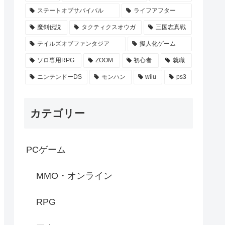
ステートオブサバイバル
ライフアフター
魔剣伝説
タクティクスオウガ
三国志真戦
テイルズオブファンタジア
擬人化ゲーム
ソロ専用RPG
ZOOM
初心者
就職
ニンテンドーDS
モンハン
wiiu
ps3
カテゴリー
PCゲーム
MMO・オンライン
RPG