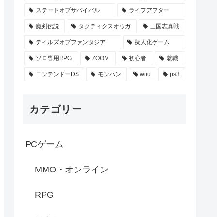
ステートオブサバイバル
ライフアフター
魔剣伝説
タクティクスオウガ
三国志真戦
テイルズオブファンタジア
擬人化ゲーム
ソロ専用RPG
ZOOM
初心者
就職
ニンテンドーDS
モンハン
wiiu
ps3
カテゴリー
PCゲーム
MMO・オンライン
RPG