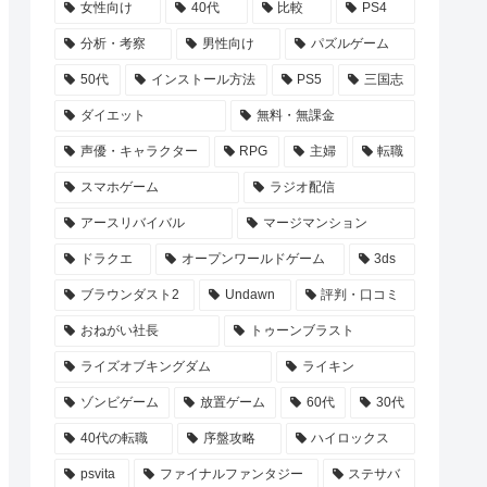
女性向け
40代
比較
PS4
分析・考察
男性向け
パズルゲーム
50代
インストール方法
PS5
三国志
ダイエット
無料・無課金
声優・キャラクター
RPG
主婦
転職
スマホゲーム
ラジオ配信
アースリバイバル
マージマンション
ドラクエ
オープンワールドゲーム
3ds
ブラウンダスト2
Undawn
評判・口コミ
おねがい社長
トゥーンブラスト
ライズオブキングダム
ライキン
ゾンビゲーム
放置ゲーム
60代
30代
40代の転職
序盤攻略
ハイロックス
psvita
ファイナルファンタジー
ステサバ