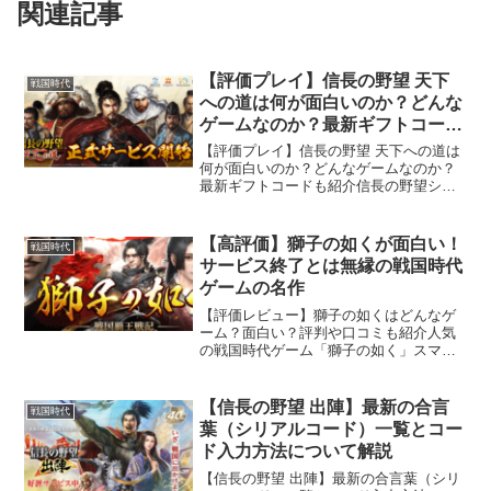
関連記事
【評価プレイ】信長の野望 天下
戦国時代
への道は何が面白いのか？どんな
ゲームなのか？最新ギフトコード
も紹介
【評価プレイ】信長の野望 天下への道は
何が面白いのか？どんなゲームなのか？
最新ギフトコードも紹介信長の野望シリ
ーズ13作目「信長の野望 天道」の公式ラ
イセンスを受けて開発された戦略シミュ
レーションゲーム「信長の野望 天下への
【高評価】獅子の如くが面白い！
戦国時代
道」あの名作「信...
サービス終了とは無縁の戦国時代
ゲームの名作
【評価レビュー】獅子の如くはどんなゲ
ーム？面白い？評判や口コミも紹介人気
の戦国時代ゲーム「獅子の如く」スマホ
ゲームとしては人気の戦国武将ゲームと
いうこともあって、すでに多くの人がプ
レイしているアプリなのですがまだ遊ん
【信長の野望 出陣】最新の合言
戦国時代
だことがない方のために「...
葉（シリアルコード）一覧とコー
ド入力方法について解説
【信長の野望 出陣】最新の合言葉（シリ