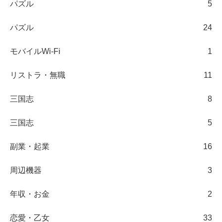
パズル
5
パズル
24
モバイルWi-Fi
1
リストラ・無職
11
三国志
8
三国志
5
副業・起業
16
周辺機器
3
年収・お金
2
恋愛・乙女
33