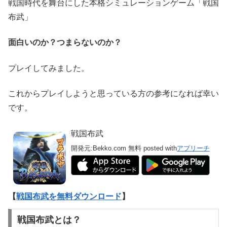
戦国時代を舞台にした本格シミュレーションゲーム「戦国
布武」
面白いのか？つまらないのか？
プレイしてみました。
これからプレイしようと思っている方の参考になれば幸い
です。
戦国布武
開発元:
Bekko.com
無料
posted with
アプリーチ
【
戦国布武を無料ダウンロード
】
戦国布武とは？