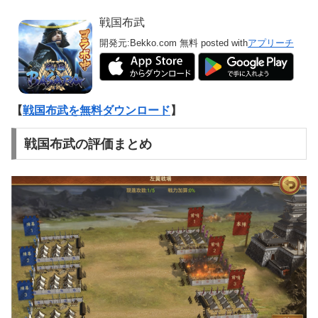
戦国布武
開発元:
Bekko.com
無料
posted with
アプリーチ
【
戦国布武を無料ダウンロード
】
戦国布武の評価まとめ