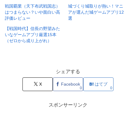
戦国覇業（天下布武戦国志）
城づくり城取りが熱い！マニ
はつまらない？いや面白い高
アが選んだ城ゲームアプリ12
評価レビュー
選
【戦国時代】信長の野望みた
いなゲームアプリ厳選15本
（ゼロから成り上がれ）
シェアする
X
Facebook
はてブ
0
0
スポンサーリンク