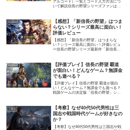
アルコード）一覧とコード入力方法につ
いて解説信長の野望シリーズファンはも
ちろん今まで信長の野望をプレイしてい
なかった人にも人気のシリーズ初となる
位置情報ゲーム「信長の野望 出陣」これ
【感想】「新信長の野望」はつま
戦国時代
から始めるなら、絶対...
らない？シリーズ最高に面白い！
評価レビュー
【感想】「新信長の野望」はつまらな
い？シリーズ最高に面白い！評価レビュ
ー信長の野望シリーズ最新作「新信長の
野望」がサービス開始されました。新作
の信長の野望って面白いの？どこが新信
長なの？信長の野望ファンなら気になる
【評価プレイ】信長の野望 覇道
戦国時代
ことについてPC9801の...
が面白い！どんなゲーム？無課金
でも遊べる？
【評価プレイ】信長の野望 覇道が面白
い！どんなゲーム？無課金でも遊べる？
戦国ゲームの決定版「信長の野望」シリ
ーズ最新作「信長の野望 覇道」TVCMや
広告でも見かけるタイトルなので、すで
に知っている人も多いかもしれません。
【考察】なぜ40代50代男性は三
三国志
「でも、まだ遊んだこ...
国志や戦国時代ゲームが好きなの
か？
【考察】なぜ40代50代男性は三国志や戦