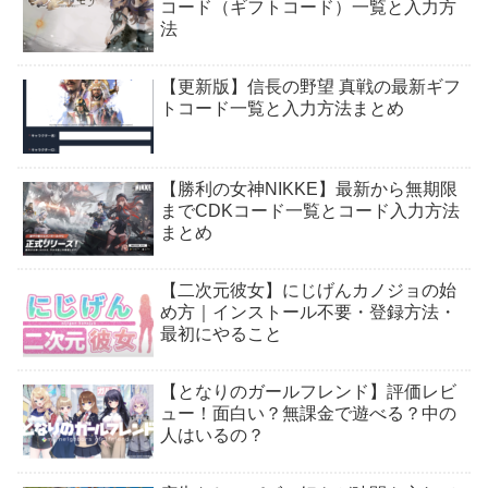
コード（ギフトコード）一覧と入力方
法
【更新版】信長の野望 真戦の最新ギフ
トコード一覧と入力方法まとめ
【勝利の女神NIKKE】最新から無期限
までCDKコード一覧とコード入力方法
まとめ
【二次元彼女】にじげんカノジョの始
め方｜インストール不要・登録方法・
最初にやること
【となりのガールフレンド】評価レビ
ュー！面白い？無課金で遊べる？中の
人はいるの？