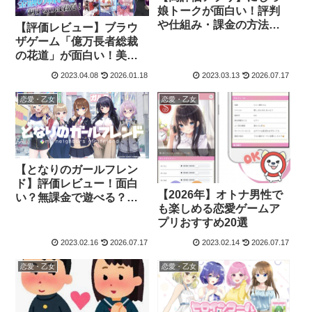
娘トークが面白い！評判
や仕組み・課金の方法に
【評価レビュー】ブラウ
ついて詳しく解説
ザゲーム「億万長者総裁
の花道」が面白い！美少
女経営シミュレーション
2023.04.08
2026.01.18
2023.03.13
2026.07.17
ゲーム
恋愛・乙女
恋愛・乙女
【となりのガールフレン
ド】評価レビュー！面白
【2026年】オトナ男性で
い？無課金で遊べる？中
も楽しめる恋愛ゲームア
の人はいるの？
プリおすすめ20選
2023.02.16
2026.07.17
2023.02.14
2026.07.17
恋愛・乙女
恋愛・乙女