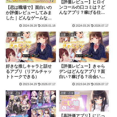
【評価レビュー】ヒロイ
ンコールの口コミは？ど
【恋は職場で】面白いの
んなアプリ？稼げる仕組
か評価レビューしてみま
みは？
した｜どんなゲームなの
か？評判や口コミは？
2024.09.28
2026.01.18
2024.03.26
2026.07.17
恋愛・乙女
恋愛・乙女
好きな推しキャラと話せ
【評価レビュー】きゃら
るアプリ（リアルチャッ
デンはどんなアプリ？面
トトークできる）
白い？稼げる？出会いあ
る？
2023.04.29
2026.07.17
2023.04.29
2026.07.17
恋愛・乙女
恋愛・乙女
【高評価アプリ】にじっ