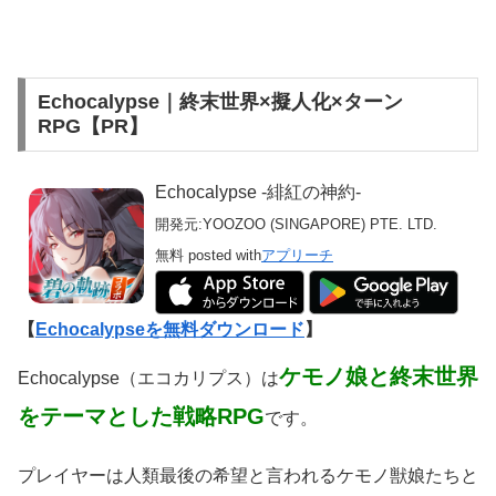
Echocalypse｜終末世界×擬人化×ターン
RPG【PR】
Echocalypse -緋紅の神約-
開発元:
YOOZOO (SINGAPORE) PTE. LTD.
無料
posted with
アプリーチ
【
Echocalypseを無料ダウンロード
】
ケモノ娘と終末世界
Echocalypse（エコカリプス）は
をテーマとした戦略RPG
です。
プレイヤーは人類最後の希望と言われるケモノ獣娘たちと