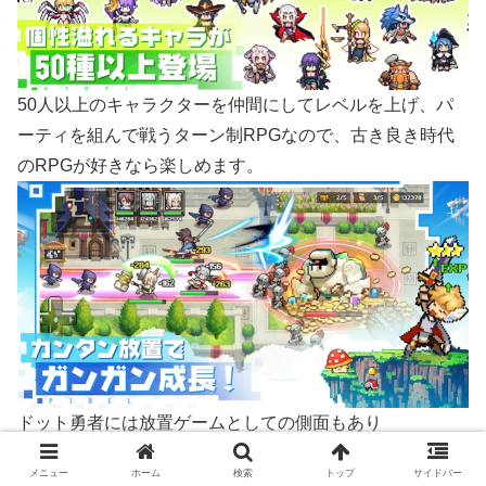
50人以上のキャラクターを仲間にしてレベルを上げ、パ
ーティを組んで戦うターン制RPGなので、古き良き時代
のRPGが好きなら楽しめます。
ドット勇者には放置ゲームとしての側面もあり
ゲームをプレイしていない時も勇者たちは敵を倒して経験
メニュー
ホーム
検索
トップ
サイドバー
値やアイテムを獲得してくれます。