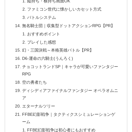
縦持ち・横持ち画面OK
ファミコン世代に懐かしいカセット方式
バトルシステム
無名騎士団｜収集型ドットアクションRPG【PR】
おすすめポイント
プレイした感想
幻・三国決戦～本格英雄バトル【PR】
D6-運命の六騎士(うんろく)
チョコットランドSP｜キャラが可愛いファンタジー
RPG
空の勇者たち
ディシディアファイナルファンタジー オペラオムニ
ア
エターナルツリー
FFBE幻影戦争｜タクティクスシミュレーションゲ
ーム
FFBE幻影戦争は初心者にもおすすめ