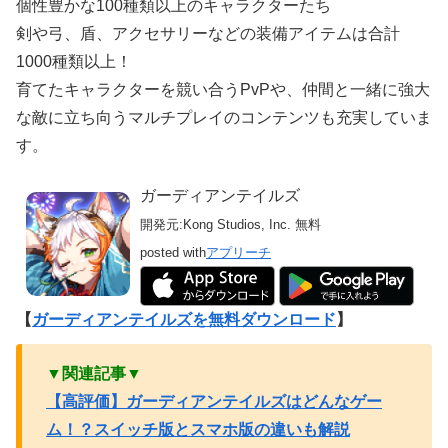
個性豊かな100種類以上のキャラクターたち
剣や弓、盾、アクセサリーなどの装備アイテムは合計
1000種類以上！
育てたキャラクターを競い合うPvPや、仲間と一緒に強大
な敵に立ち向うマルチプレイのコンテンツも充実していま
す。
ガーディアンテイルズ
開発元:
Kong Studios, Inc.
無料
posted with
アプリーチ
【
ガーディアンテイルズを無料ダウンロード
】
▼関連記事▼
【高評価】ガーディアンテイルズはどんなゲー
ム！？スイッチ版とスマホ版の違いも解説