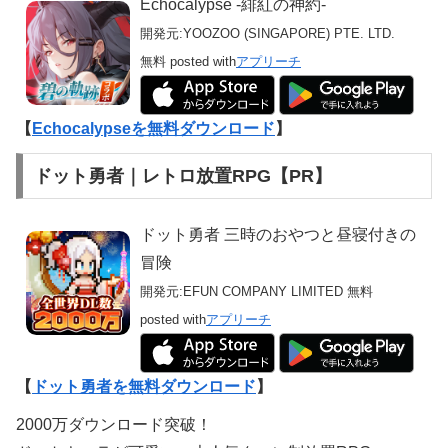
Echocalypse -緋紅の神約-
開発元:
YOOZOO (SINGAPORE) PTE. LTD.
無料
posted with
アプリーチ
【
Echocalypseを無料ダウンロード
】
ドット勇者｜レトロ放置RPG【PR】
ドット勇者 三時のおやつと昼寝付きの
冒険
開発元:
EFUN COMPANY LIMITED
無料
posted with
アプリーチ
【
ドット勇者を無料ダウンロード
】
2000万ダウンロード突破！