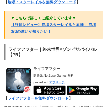
【
崩壊：スターレイルを無料ダウンロード
】
▼こちらで詳しくご紹介しています▼
【評価レビュー】崩壊スターレイルと原神 、崩壊
3rdの違いが知りたい！
ライフアフター｜終末世界×ゾンビサバイバル
【PR】
ライフアフター
開発元:
NetEase Games
無料
posted with
アプリーチ
【
ライフアフターを無料ダウンロード
】