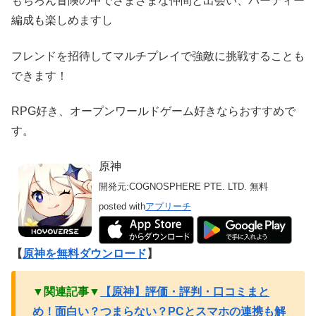
もちろん冒険の中でさまざまな仲間と出会い、パーティー
編成も楽しめますし
フレンドを招待してマルチプレイで強敵に挑戦することも
できます！
RPG好き、オープンワールドゲーム好きならおすすめで
す。
原神
開発元:
COGNOSPHERE PTE. LTD.
無料
posted with
アプリーチ
【
原神を無料ダウンロード
】
▼関連記事▼
【原神】評価・評判・口コミまと
め！面白い？つまらない？PCとスマホの連携も解