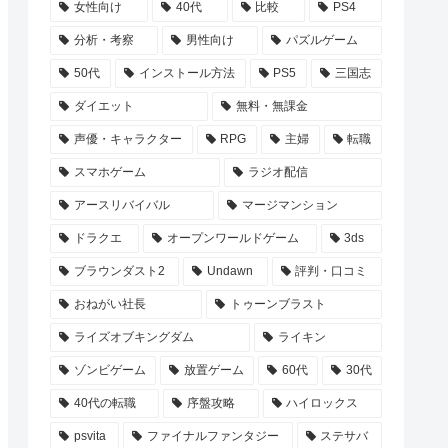
女性向け
40代
比較
PS4
分析・考察
男性向け
パズルゲーム
50代
インストール方法
PS5
三国志
ダイエット
無料・無課金
声優・キャラクター
RPG
主婦
転職
スマホゲーム
ラジオ配信
アースリバイバル
マージマンション
ドラクエ
オープンワールドゲーム
3ds
ブラウンダスト2
Undawn
評判・口コミ
おねがい社長
トゥーンブラスト
ライズオブキングダム
ライキン
ゾンビゲーム
放置ゲーム
60代
30代
40代の転職
序盤攻略
ハイロックス
psvita
ファイナルファンタジー
ステサバ