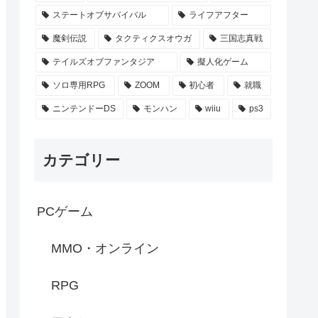
ステートオブサバイバル
ライフアフター
魔剣伝説
タクティクスオウガ
三国志真戦
テイルズオブファンタジア
擬人化ゲーム
ソロ専用RPG
ZOOM
初心者
就職
ニンテンドーDS
モンハン
wiiu
ps3
カテゴリー
PCゲーム
MMO・オンライン
RPG