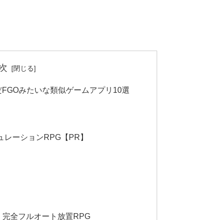
次
FGOみたいな類似ゲームアプリ10選
ュレーションRPG【PR】
完全フルオート放置RPG