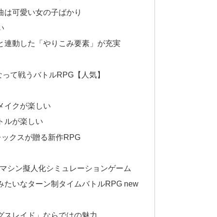
曲は可愛い女の子ばかり
い
と連動した「やりこみ要素」が充実
って戦うバトルRPG【人気】
メイクが楽しい
トルが楽しい
ニプレックスが贈る新作RPG
｜マシン擬人化シミュレーションゲーム
たいなターン制タイムバトルRPG new
グスレイド」ならではの魅力