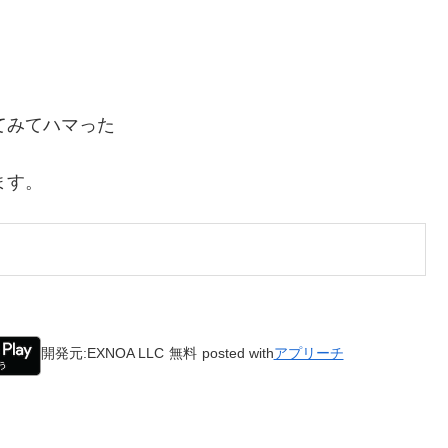
てみてハマった
ます。
開発元:
EXNOA LLC
無料
posted with
アプリーチ