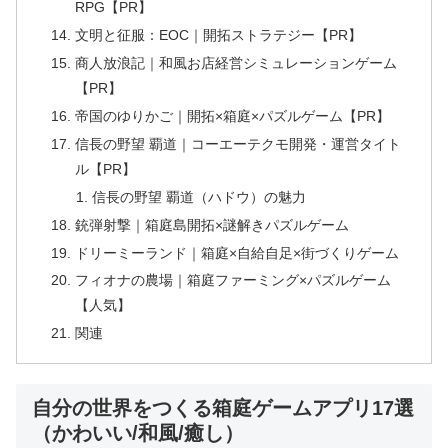
RPG【PR】
文明と征服：EOC｜開拓ストラテジー【PR】
商人放浪記｜和風お店経営シミュレーションゲーム
【PR】
帝国のゆりかご｜開拓×箱庭×パズルゲーム【PR】
信長の野望 覇道｜コーエーテクモ開発・運営タイト
ル【PR】
信長の野望 覇道（ハドウ）の魅力
銃弾射撃｜箱庭島開拓×謎解きパズルゲーム
ドリーミーランド｜箱庭×自給自足×街づくりゲーム
フィオナの農場｜箱庭ファーミング×パズルゲーム
【人気】
関連
自分の世界をつくる箱庭ゲームアプリ17選
（かわいい/和風/癒し）