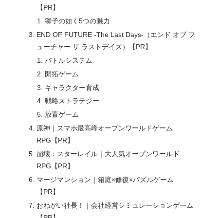
【PR】
獅子の如く5つの魅力
END OF FUTURE -The Last Days-（エンド オブ フ
ューチャー ザ ラストデイズ）【PR】
バトルシステム
開拓ゲーム
キャラクター育成
戦略ストラテジー
放置ゲーム
原神｜スマホ最高峰オープンワールドゲーム
RPG【PR】
崩壊：スターレイル｜大人気オープンワールド
RPG【PR】
マージマンション｜箱庭×修復×パズルゲーム
【PR】
おねがい社長！｜会社経営シミュレーションゲーム
【PR】