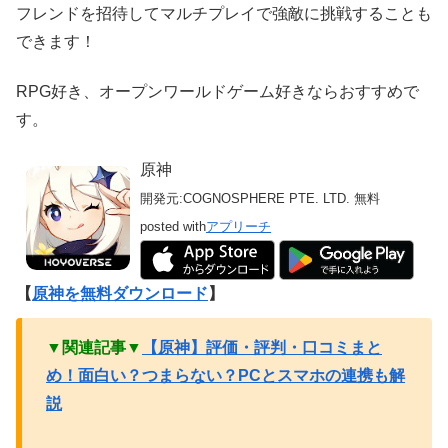
フレンドを招待してマルチプレイで強敵に挑戦することも
できます！
RPG好き、オープンワールドゲーム好きならおすすめで
す。
原神
開発元:
COGNOSPHERE PTE. LTD.
無料
posted with
アプリーチ
【
原神を無料ダウンロード
】
▼関連記事▼
【原神】評価・評判・口コミまと
め！面白い？つまらない？PCとスマホの連携も解
説