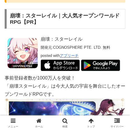
崩壊：スターレイル｜大人気オープンワールド
RPG【PR】
崩壊：スターレイル
開発元:
COGNOSPHERE PTE. LTD.
無料
posted with
アプリーチ
事前登録者数が1000万人を突破！
「崩壊スターレイル」は今大人気の宇宙を舞台にしたオー
プンワールドRPGです。
メニュー
ホーム
検索
トップ
サイドバー