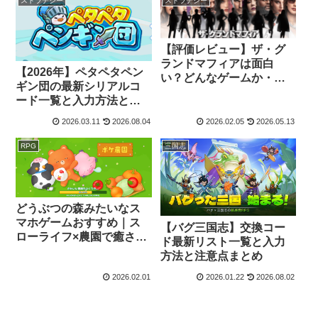
ストラテジー
ストラテジー
【評価レビュー】ザ・グ
ランドマフィアは面白
【2026年】ペタペタペン
い？どんなゲームか・評
ギン団の最新シリアルコ
判・魅力を解説
ード一覧と入力方法と注
意点
2026.03.11
2026.08.04
2026.02.05
2026.05.13
RPG
三国志
どうぶつの森みたいなス
マホゲームおすすめ｜ス
【バグ三国志】交換コー
ローライフ×農園で癒され
ド最新リスト一覧と入力
る「ポケ農園」が合う
方法と注意点まとめ
人・合わない人
2026.02.01
2026.01.22
2026.08.02