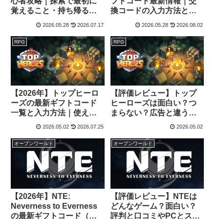
心者攻略｜探索で最初に
フトコード最新情報｜交
覚えること・持ち帰るべ
換コードの入力方法と受
きアイテム
け取れない時の確認
2026.05.28
2026.07.17
2026.05.28
2026.08.02
RPG
RPG
【2026年】トップヒーロ
【評価レビュー】トップ
ーズの最新ギフトコード
ヒーローズは面白い？つ
一覧と入力方法｜使えな
まらない？広告と違うの
い時の確認ポイントまと
か評判・口コミを解説
2026.05.02
2026.07.25
2026.05.02
め
オープンワールド
オープンワールド
【2026年】NTE:
【評価レビュー】NTEは
Neverness to Everness
どんなゲーム？面白い？
の最新ギフトコード（交
評判と口コミやPCとスマ