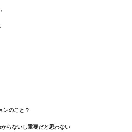
す。
は
ョンのこと？
わからないし重要だと思わない