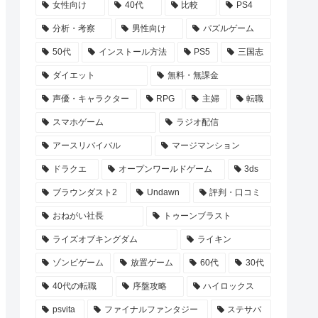
女性向け
40代
比較
PS4
分析・考察
男性向け
パズルゲーム
50代
インストール方法
PS5
三国志
ダイエット
無料・無課金
声優・キャラクター
RPG
主婦
転職
スマホゲーム
ラジオ配信
アースリバイバル
マージマンション
ドラクエ
オープンワールドゲーム
3ds
ブラウンダスト2
Undawn
評判・口コミ
おねがい社長
トゥーンブラスト
ライズオブキングダム
ライキン
ゾンビゲーム
放置ゲーム
60代
30代
40代の転職
序盤攻略
ハイロックス
psvita
ファイナルファンタジー
ステサバ