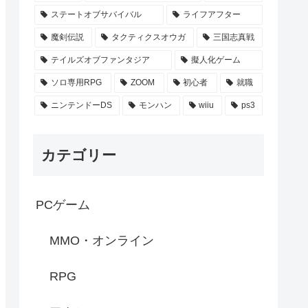
ステートオブサバイバル
ライフアフター
魔剣伝説
タクティクスオウガ
三国志真戦
テイルズオブファンタジア
擬人化ゲーム
ソロ専用RPG
ZOOM
初心者
就職
ニンテンドーDS
モンハン
wiiu
ps3
カテゴリー
PCゲーム
MMO・オンライン
RPG