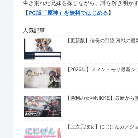
生き別れた兄妹を探しながら、謎を解き明か
【
PC版「原神」を無料ではじめる
】
人気記事
【更新版】信長の野望 真戦の最
【2026年】メメントモリ最新
【勝利の女神NIKKE】最新か
【二次元彼女】にじげんカノジ