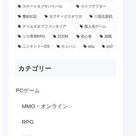
ステートオブサバイバル
ライフアフター
魔剣伝説
タクティクスオウガ
三国志真戦
テイルズオブファンタジア
擬人化ゲーム
ソロ専用RPG
ZOOM
初心者
就職
ニンテンドーDS
モンハン
wiiu
ps3
カテゴリー
PCゲーム
MMO・オンライン
RPG