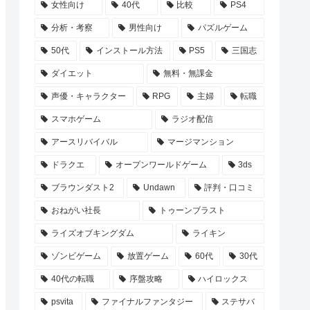
女性向け
40代
比較
PS4
分析・考察
男性向け
パズルゲーム
50代
インストール方法
PS5
三国志
ダイエット
無料・無課金
声優・キャラクター
RPG
主婦
転職
スマホゲーム
ラジオ配信
アースリバイバル
マージマンション
ドラクエ
オープンワールドゲーム
3ds
ブラウンダスト2
Undawn
評判・口コミ
おねがい社長
トゥーンブラスト
ライズオブキングダム
ライキン
ゾンビゲーム
放置ゲーム
60代
30代
40代の転職
序盤攻略
ハイロックス
psvita
ファイナルファンタジー
ステサバ