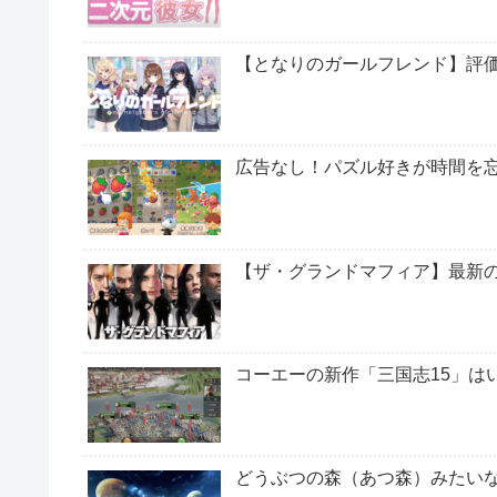
【となりのガールフレンド】評
広告なし！パズル好きが時間を
【ザ・グランドマフィア】最新
コーエーの新作「三国志15」は
どうぶつの森（あつ森）みたいなP