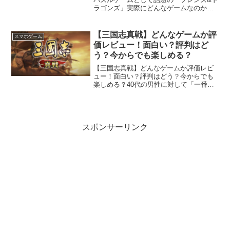
ラゴンズ」実際にどんなゲームなのか？
面白いの？つまらないの？無課金でも楽
しめるの？評価評判について詳しくご紹
介しますFriends & Dragons開発元:Play...
【三国志真戦】どんなゲームか評
スマホゲーム
価レビュー！面白い？評判はど
う？今からでも楽しめる？
【三国志真戦】どんなゲームか評価レビ
ュー！面白い？評判はどう？今からでも
楽しめる？40代の男性に対して「一番好
きなゲームって何ですか？」そんな質問
をしたら、多くの人が「光栄の三国志」
という答えが返ってくるかもしれませ
ん。そのくらい40代以上...
スポンサーリンク