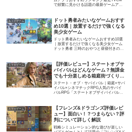
で頻繁に見かける話題の最新ゲームアプ
リをご紹介します。TVCMで見かけるゲ
ーム＝宣伝費をかけられる＝人気のゲー
ムとするならばある程度、ゲームの面白
ドット勇者みたいなゲームおすす
スマホゲーム
さも保証されて...
め10選｜放置するだけで強くなる
美少女ゲーム
ドット勇者みたいなゲームおすすめ10選
｜放置するだけで強くなる美少女ゲーム
ドット勇者 三時のおやつと昼寝付きの冒
険開発元:EFUN COMPANY LIMITED無料
posted withアプリーチ【ドット勇者を無
料ダウンロード】ドット勇者...
【評価レビュー】ステートオブサ
スマホゲーム
バイバルはどんなゲーム？無課金
でも十分楽しめる箱庭街づくりサ
バイバルRPG
ステート・オブ・サバイバル｜箱庭×サバ
イバル×シネマチックRPG人気のサバイ
バルRPG「ステートオブザイバイバル」
ってどんなゲームなの？普段はあまりス
マホゲームを遊ばない人PS4やニンテン
ドースイッチなどコンシューマゲームの
【フレンズ&ドラゴンズ評価レビ
スマホゲーム
ハイスペックなゲ...
ュー】面白い！？つまらない？評
判について詳しく解説
戦略シミュレーション的な遊びが楽しい
パズルゲームとして話題の「フレンズ&ド