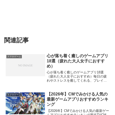
関連記事
心が落ち着く癒しのゲームアプリ
スマホゲーム
18選（疲れた大人女子におすす
め）
心が落ち着く癒しのゲームアプリ18選
（疲れた大人女子におすすめ）毎日の疲
れやストレスを癒してくれる、プレイす
ると心が落ち着く癒しのゲームアプリを
集めてみました。タイトルを選ぶ際に下
記の要素を重視してみました。・対戦、
【2026年】CMでみかける人気の
スマホゲーム
競争要素なし・マイペース...
最新ゲームアプリおすすめランキ
ング
【2026年】CMでみかける人気の最新ゲー
ムアプリおすすめランキング最近TVCM