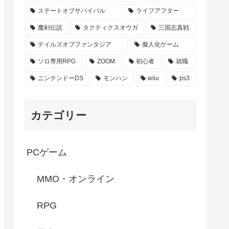
ステートオブサバイバル
ライフアフター
魔剣伝説
タクティクスオウガ
三国志真戦
テイルズオブファンタジア
擬人化ゲーム
ソロ専用RPG
ZOOM
初心者
就職
ニンテンドーDS
モンハン
wiiu
ps3
カテゴリー
PCゲーム
MMO・オンライン
RPG