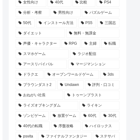
女性向け
40代
比較
PS4
分析・考察
男性向け
パズルゲーム
50代
インストール方法
PS5
三国志
ダイエット
無料・無課金
声優・キャラクター
RPG
主婦
転職
スマホゲーム
ラジオ配信
アースリバイバル
マージマンション
ドラクエ
オープンワールドゲーム
3ds
ブラウンダスト2
Undawn
評判・口コミ
おねがい社長
トゥーンブラスト
ライズオブキングダム
ライキン
ゾンビゲーム
放置ゲーム
60代
30代
40代の転職
序盤攻略
ハイロックス
psvita
ファイナルファンタジー
ステサバ