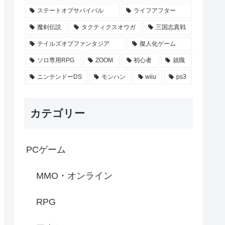
ステートオブサバイバル
ライフアフター
魔剣伝説
タクティクスオウガ
三国志真戦
テイルズオブファンタジア
擬人化ゲーム
ソロ専用RPG
ZOOM
初心者
就職
ニンテンドーDS
モンハン
wiiu
ps3
カテゴリー
PCゲーム
MMO・オンライン
RPG