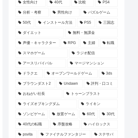
女性向け
40代
比較
PS4
分析・考察
男性向け
パズルゲーム
50代
インストール方法
PS5
三国志
ダイエット
無料・無課金
声優・キャラクター
RPG
主婦
転職
スマホゲーム
ラジオ配信
アースリバイバル
マージマンション
ドラクエ
オープンワールドゲーム
3ds
ブラウンダスト2
Undawn
評判・口コミ
おねがい社長
トゥーンブラスト
ライズオブキングダム
ライキン
ゾンビゲーム
放置ゲーム
60代
30代
40代の転職
序盤攻略
ハイロックス
psvita
ファイナルファンタジー
ステサバ